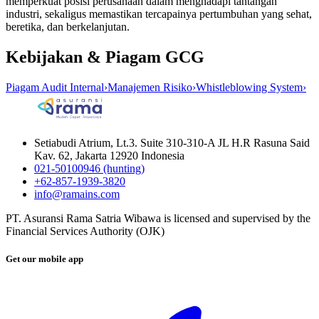
memperkuat posisi perusahaan dalam menghadapi tantangan
industri, sekaligus memastikan tercapainya pertumbuhan yang sehat,
beretika, dan berkelanjutan.
Kebijakan & Piagam GCG
Piagam Audit Internal
›
Manajemen Risiko
›
Whistleblowing System
›
Setiabudi Atrium, Lt.3. Suite 310-310-A JL H.R Rasuna Said
Kav. 62, Jakarta 12920 Indonesia
021-50100946 (hunting)
+62-857-1939-3820
info@ramains.com
PT. Asuransi Rama Satria Wibawa is licensed and supervised by the
Financial Services Authority (OJK)
Get our mobile app