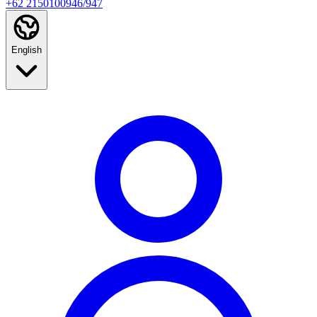
+62 2150100946/947
English