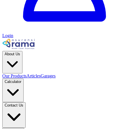
Login
About Us
Our Products
Articles
Garages
Calculator
Contact Us